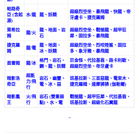
帕路奇
超級烈空坐、暴飛龍、快龍、帝
亞 (含起
水/龍
龍、妖精
牙盧卡、捷克羅姆
源)
萊希拉
龍、地面、岩
超級烈空坐、戰槌龍、超甲狂
龍/火
姆
石
犀、固拉多、暴飛龍
捷克羅
龍、地面、
超級烈空坐、烈咬陸鯊、固拉
龍/電
姆
冰、妖精
多、象牙豬、暴飛龍
格鬥、岩石、
巨金怪、代拉基翁、路卡利歐、
酋雷姆
龍/冰
鋼、龍、妖精
超級烈空坐、帝牙盧卡
超能
暗影洛
岩石、幽靈、
班基拉斯、三首惡龍、電束木、
力/飛
奇亞
電、冰、惡
捷克羅姆、達摩狒狒 (伽勒爾)
行
暗影鳳
火/飛
岩石 (雙重弱
戰槌龍、超甲狂犀、代拉基翁、
王
行
點)、水、電
班基拉斯、超級化石翼龍
–