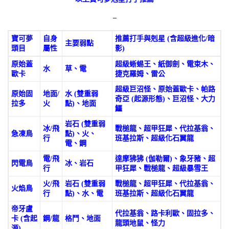
–
寶可夢
自身
推薦打手與剋星 (含超級進化/暗
主要弱點
頭目
屬性
影)
原始蓋
超級蜥蜴王、紙御劍、電束木、
水
草、電
歐卡
捷克羅姆、雷公
超級巨沼怪、原始蓋歐卡、帕路
原始固
地面/
水 (雙重弱
奇亞 (起源形態)、巨沼怪、大力
拉多
火
點)、地面
鱷
岩石 (雙重弱
冰/飛
戰槌龍、超甲狂犀、代拉基翁、
急凍鳥
點)、火、
行
班基拉斯、超級化石翼龍
電、鋼
電/飛
達摩狒狒 (伽勒爾)、象牙豬、超
閃電鳥
冰、岩石
行
甲狂犀、戰槌龍、超級暴雪王
火/飛
岩石 (雙重弱
戰槌龍、超甲狂犀、代拉基翁、
火焰鳥
行
點)、水、電
班基拉斯、超級化石翼龍
帝牙盧
代拉基翁、路卡利歐、固拉多、
卡 (含起
鋼/龍
格鬥、地面
龍頭地鼠、怪力
源)