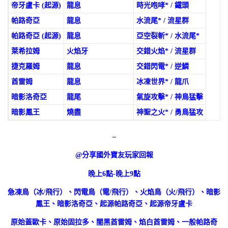
帝牙盧卡 (起源)
龍息
時光咆哮* / 鐵頭
帕路奇亞
龍息
水流尾* / 流星群
帕路奇亞 (起源)
龍息
亞空裂斬* / 水流尾*
萊希拉姆
火焰牙
交錯火焰* / 流星群
捷克羅姆
龍息
交錯閃電* / 逆鱗
酋雷姆
龍息
冰凍世界* / 龍爪
暗影洛奇亞
龍尾
氣旋攻擊* / 神鳥猛擊
暗影鳳王
燒盡
神聖之火* / 勇鳥猛攻
–
@分享國外寶友玩家回報
晚上6點-晚上9點
急凍鳥（冰/飛行）、閃電鳥（電/飛行）、火焰鳥（火/飛行）、暗影
鳳王、暗影洛奇亞、起源帕路奇亞、起源帝牙盧卡
原始蓋歐卡、原始固拉多、闇黑酋雷姆、焰白酋雷姆、一般帕路奇