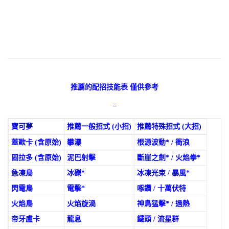
推薦的配招技能表 僅供參考
–
寶可夢
推薦一般招式 (小招)
推薦特殊招式 (大招)
蓋歐卡 (含原始)
攀瀑
根源波動* / 衝浪
固拉多 (含原始)
泥巴射擊
斷崖之劍* / 火焰拳*
急凍鳥
冰礫*
冰凍光束 / 暴風*
閃電鳥
電擊*
啄鑽 / 十萬伏特
火焰鳥
火焰旋渦
神鳥猛擊* / 過熱
帝牙盧卡
龍息
鐵頭 / 流星群