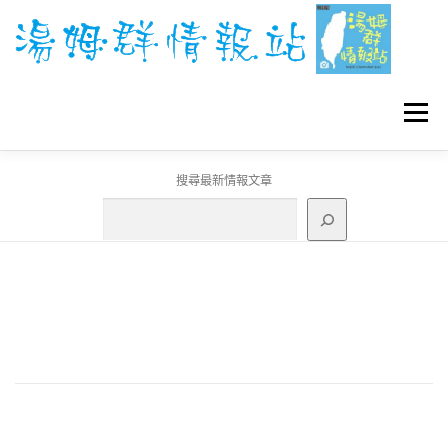
跳
至
主
要
內
容
選單
搜尋最新情報文章
GO團體戰BOSS
寶可夢工具
寶可夢
3C資訊
刊登聯繫