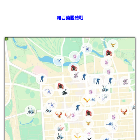
–
紐西蘭團體戰
–