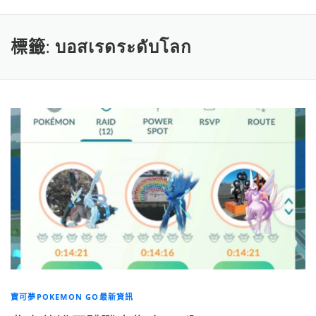
標籤:
บอสเรดระดับโลก
寶可夢POKEMON GO最新資訊