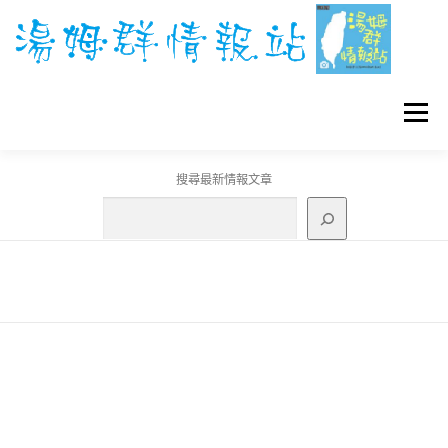
跳
至
主
要
內
容
選單
搜尋最新情報文章
GO團體戰BOSS
寶可夢工具
寶可夢
3C資訊
刊登聯繫