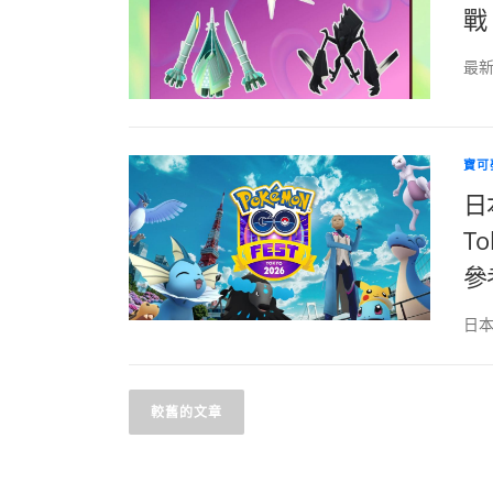
戰
最新
寶可
日
To
參
日本
文
較舊的文章
章
導