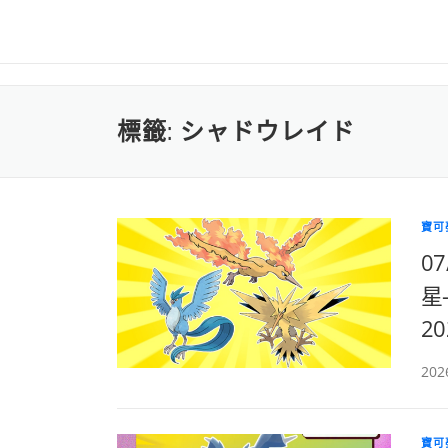
標籤:
シャドウレイド
寶可
0
星-
2
20
寶可