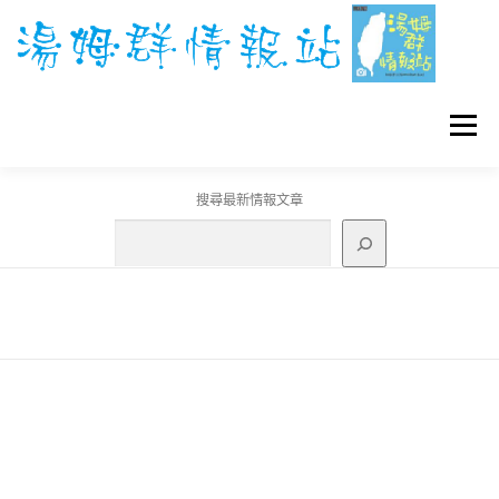
跳
至
主
要
內
容
選單
搜尋最新情報文章
GO團體戰BOSS
寶可夢工具
寶可夢
3C資訊
刊登聯繫