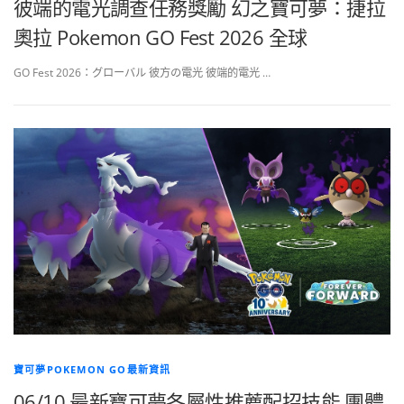
彼端的電光調查任務獎勵 幻之寶可夢：捷拉
奧拉 Pokemon GO Fest 2026 全球
GO Fest 2026：グローバル 彼方の電光 彼端的電光 …
寶可夢POKEMON GO最新資訊
06/10 最新寶可夢各屬性推薦配招技能 團體