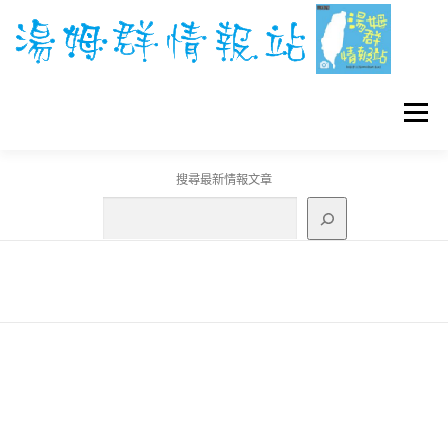
跳
至
主
要
內
容
選單
搜尋最新情報文章
GO團體戰BOSS
寶可夢工具
寶可夢
3C資訊
刊登聯繫