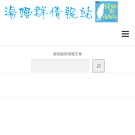
跳
至
主
要
內
容
選單
搜尋最新情報文章
GO團體戰BOSS
寶可夢工具
寶可夢
3C資訊
刊登聯繫