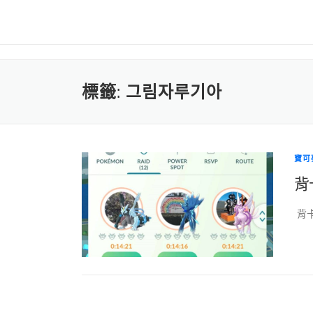
標籤:
그림자루기아
寶可
背
背卡