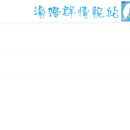
跳
至
主
要
內
容