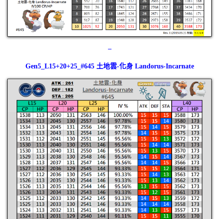
–
Gen5_L15+20+25_#645 土地雲-化身 Landorus-Incarnate