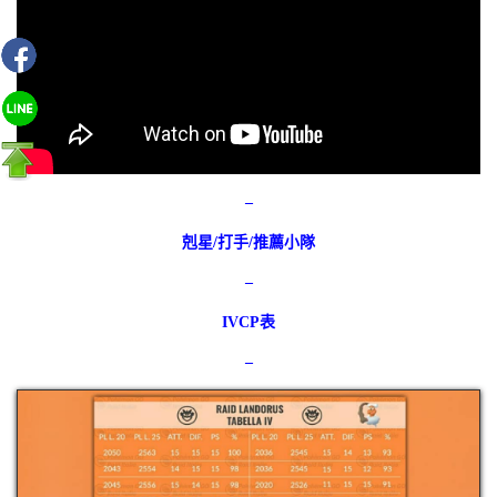
–
剋星/打手/推薦小隊
–
IVCP表
–