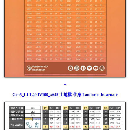
–
Gen5_L1-L40 IV100_#645 土地雲-化身 Landorus-Incarnate