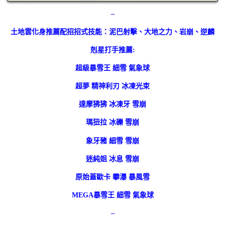
–
土地雲化身推薦配招招式技能：泥巴射擊、大地之力、岩崩、逆麟
剋星打手推薦:
超級暴雪王 細雪 氣象球
超夢 精神利刃 冰凍光束
達摩狒狒 冰凍牙 雪崩
瑪狃拉 冰礫 雪崩
象牙豬 細雪 雪崩
迷純姐 冰息 雪崩
原始蓋歐卡 攀瀑 暴風雪
MEGA暴雪王 細雪 氣象球
–