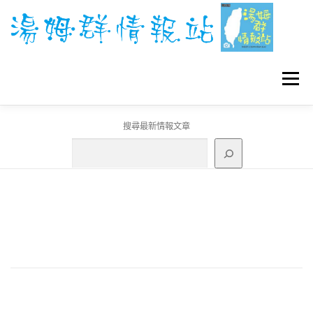
跳
至
主
要
內
容
選單
搜尋最新情報文章
GO團體戰BOSS
寶可夢工具
寶可夢
3C資訊
刊登聯繫