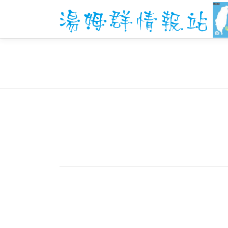
跳
至
主
要
內
容