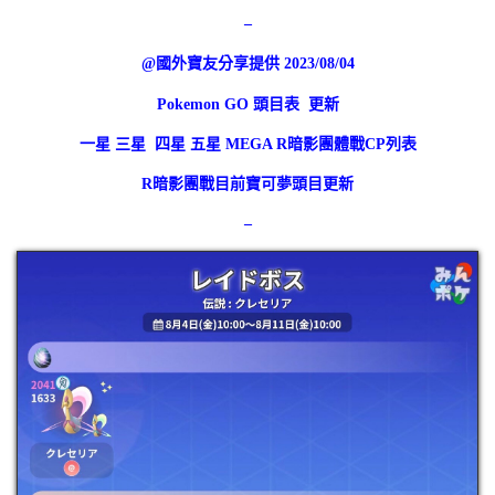
–
@國外寶友分享提供 2023/08/04
Pokemon GO 頭目表 更新
一星 三星 四星 五星 MEGA R暗影團體戰CP列表
R暗影團戰目前寶可夢頭目更新
–