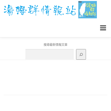
跳
至
主
要
內
容
選單
搜尋最新情報文章
GO團體戰BOSS
寶可夢工具
寶可夢
3C資訊
刊登聯繫