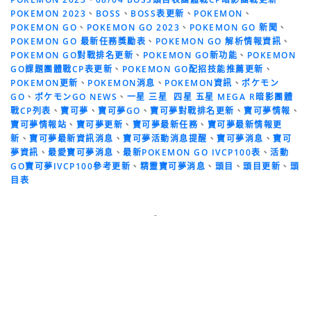
POKEMON 2023
、
BOSS
、
BOSS表更新
、
POKEMON
、
POKEMON GO
、
POKEMON GO 2023
、
POKEMON GO 新聞
、
POKEMON GO 最新任務獎勵表
、
POKEMON GO 解析情報資訊
、
POKEMON GO對戰排名更新
、
POKEMON GO新功能
、
POKEMON
GO課題團體戰CP表更新
、
POKEMON GO配招技能推薦更新
、
POKEMON更新
、
POKEMON消息
、
POKEMON資訊
、
ポケモン
GO
、
ポケモンGO NEWS
、
一星 三星 四星 五星 MEGA R暗影團體
戰CP列表
、
寶可夢
、
寶可夢GO
、
寶可夢對戰排名更新
、
寶可夢情報
、
寶可夢情報站
、
寶可夢更新
、
寶可夢最新任務
、
寶可夢最新情報更
新
、
寶可夢最新資訊消息
、
寶可夢活動消息提醒
、
寶可夢消息
、
寶可
夢資訊
、
最愛寶可夢消息
、
最新POKEMON GO IVCP100表
、
活動
GO寶可夢IVCP100參考更新
、
精靈寶可夢消息
、
頭目
、
頭目更新
、
頭
目表
-