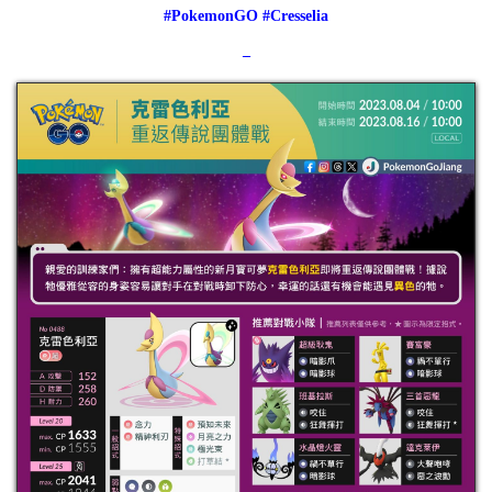
#PokemonGO #Cresselia
–