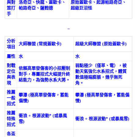
與對
洛奇亞、快龍、蓋歐卡、
原始蓋歐卡、起源帕路奇亞、
策打
帕路奇亞、薩戮德
超級巨沼怪
手
–
分析
大師聯盟 (常規蓋歐卡)
超級大師聯盟 (原始蓋歐卡)
項目
屬性
水
水
對戰
弱點極少（僅草、電），被
依賴高單發傷害的小招壓制
定位
動天氣強化水系招式，體質
對手，專屬招式大幅提升終
與表
數值極端膨脹，幾乎無死
結能力，為強勢水系大將。
現
角。
推薦
攀瀑 (極高單發傷害，蓄能
攀瀑 (極高單發傷害，蓄能偏
一般
偏慢)
慢)
招式
推薦
衝浪 + 根源波動* (或暴風
特殊
衝浪 + 根源波動* (或暴風雪)
雪)
招式
各盃