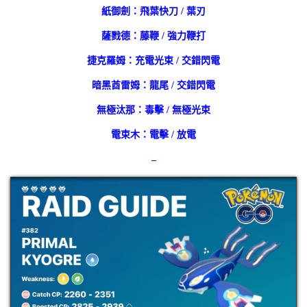
紙御劍：飛葉快刀 / 葉刃
薩戮德：藤鞭 / 強力鞭打
捷克羅姆：充電光束 / 交錯閃電
暗黑酋雷姆：龍尾 / 交錯閃電
無極汰那：毒擊 / 無極光束
電束木：電擊 / 放電
–