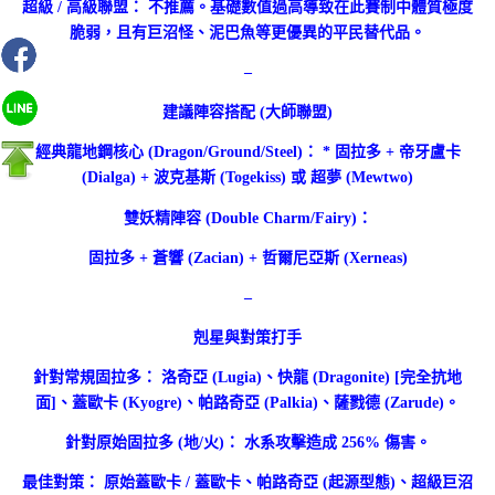
超級 / 高級聯盟： 不推薦。基礎數值過高導致在此賽制中體質極度
脆弱，且有巨沼怪、泥巴魚等更優異的平民替代品。
–
建議陣容搭配 (大師聯盟)
經典龍地鋼核心 (Dragon/Ground/Steel)： * 固拉多 + 帝牙盧卡
(Dialga) + 波克基斯 (Togekiss) 或 超夢 (Mewtwo)
雙妖精陣容 (Double Charm/Fairy)：
固拉多 + 蒼響 (Zacian) + 哲爾尼亞斯 (Xerneas)
–
剋星與對策打手
針對常規固拉多： 洛奇亞 (Lugia)、快龍 (Dragonite) [完全抗地
面]、蓋歐卡 (Kyogre)、帕路奇亞 (Palkia)、薩戮德 (Zarude)。
針對原始固拉多 (地/火)： 水系攻擊造成 256% 傷害。
最佳對策： 原始蓋歐卡 / 蓋歐卡、帕路奇亞 (起源型態)、超級巨沼