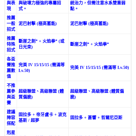
與表
與破壞力極強的專屬招
統治力，但需注意水系雙重弱
現
式。
點。
推薦
一般
泥巴射擊 (極高蓄能)
泥巴射擊 (極高蓄能)
招式
推薦
斷崖之劍* + 火焰拳* (或
特殊
斷崖之劍* + 火焰拳*
日光束)
招式
各盃
賽推
完美 IV 15/15/15 (需滿等
完美 IV 15/15/15 (需滿等 Lv.50)
薦數
Lv.50)
值
不推
薦參
超級聯盟、高級聯盟 (體
超級聯盟、高級聯盟 (體質偏
與盃
質偏脆)
脆)
賽
建議
固拉多 + 帝牙盧卡 + 波克
陣容
固拉多 + 蒼響 + 哲爾尼亞斯
基斯 / 超夢
搭配
剋星