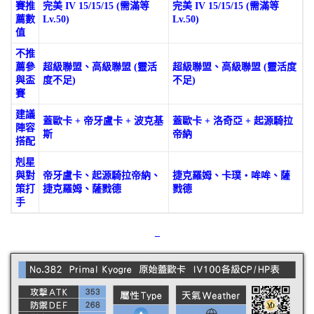
賽推
完美 IV 15/15/15 (需滿等
完美 IV 15/15/15 (需滿等
薦數
Lv.50)
Lv.50)
值
不推
薦參
超級聯盟、高級聯盟 (靈活
超級聯盟、高級聯盟 (靈活度
與盃
度不足)
不足)
賽
建議
蓋歐卡 + 帝牙盧卡 + 波克基
蓋歐卡 + 洛奇亞 + 起源騎拉
陣容
斯
帝納
搭配
剋星
與對
帝牙盧卡、起源騎拉帝納、
捷克羅姆、卡璞・哞哞、薩
策打
捷克羅姆、薩戮德
戮德
手
–