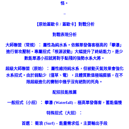
怪。
–
【原始蓋歐卡 / 蓋歐卡】對戰分析
對戰表現分析
大師聯盟（常規）： 屬性為純水系。依賴單發傷害極高的「攀瀑」
進行普攻壓制。專屬招式「根源波動」大幅提升了終結能力，是少
數能單憑小招就將對手點殘的強勢水系大將。
超級大師聯盟（原始）： 屬性維持純水系，但被動天氣效果會強化
水系招式。由於弱點少（僅草、電），且體質數值極端膨脹，在不
限超級進化的賽制中幾乎沒有絕對的死角。
配招技能推薦
一般招式（小招）： 攀瀑 (Waterfall) – 極高單發傷害，蓄能偏慢
特殊招式（大招）：
首選： 衝浪 (Surf) – 能量需求低，主要輸出手段