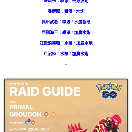
蓋歐卡：攀瀑 / 根源波動
暴鯉龍：攀瀑 / 水炮
具甲武者：攀瀑 / 水流裂破
西獅海壬：攀瀑 / 加農水炮
狂歡浪舞鴨：水槍 / 加農水炮
巨沼怪：水槍 / 加農水炮
–