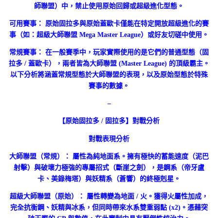
師聯盟）中，禁止使用原始回歸或超級進化型態。
可用賽事： 原始固拉多與原始蓋歐卡僅能在特定開放超級進化的賽
事（如：超級大師聯盟 Mega Master League）或好友切磋中使用。
常規賽事： 在一般賽季中，玩家實際使用的是它們的普通型態（固
拉多 / 蓋歐卡），兩者皆為大師聯盟 (Master League) 的頂級霸主。
以下分析將涵蓋常規型態於大師聯盟的表現，以及原始型態於特殊
賽事的數據。
–
【原始固拉多 / 固拉多】對戰分析
對戰表現分析
大師聯盟（常規）： 屬性為純地面系。擁有極快的蓄能速度（泥巴
射擊）與破壞力極強的專屬招式（斷崖之劍），是鋼系（帝牙盧
卡、美錄梅塔）與妖精系（蒼響）的終極剋星。
超級大師聯盟（原始）： 屬性轉變為地面 / 火。獲得火屬性加成，
完全抗衡鋼、妖精與冰系，但同時帶來水系雙重弱點 (x2)。憑藉突