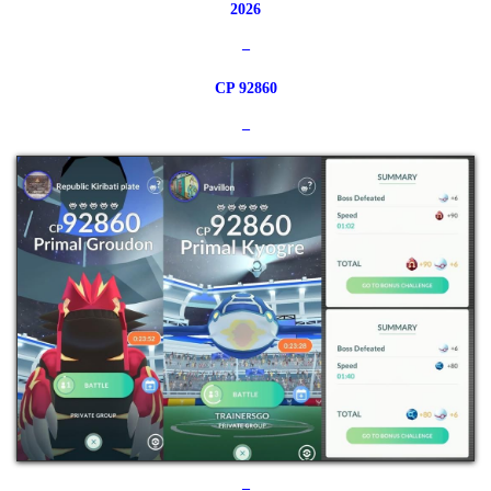
2026
–
CP 92860
–
–