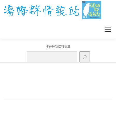
跳
至
主
要
內
容
選單
搜尋最新情報文章
GO團體戰BOSS
寶可夢工具
寶可夢
3C資訊
刊登聯繫