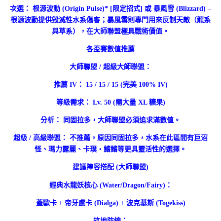
次選： 根源波動 (Origin Pulse)* [限定招式] 或 暴風雪 (Blizzard) –
根源波動提供毀滅性水系傷害；暴風雪則專門用來反制天敵（龍系
與草系），在大師聯盟極具戰術價值。
各盃賽數值推薦
大師聯盟 / 超級大師聯盟：
推薦 IV： 15 / 15 / 15 (完美 100% IV)
等級需求： Lv. 50 (需大量 XL 糖果)
分析： 同固拉多，大師聯盟必須追求滿數值。
超級 / 高級聯盟： 不推薦。原因同固拉多，水系在此區間有巨沼
怪、瑪力露麗、卡璞・鰭鰭等更具靈活性的選擇。
建議陣容搭配 (大師聯盟)
經典水龍妖核心 (Water/Dragon/Fairy)：
蓋歐卡 + 帝牙盧卡 (Dialga) + 波克基斯 (Togekiss)
抗地防線：