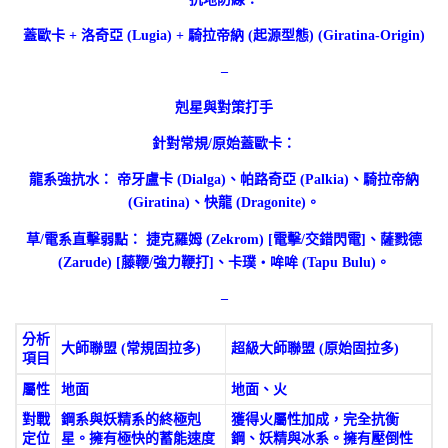
蓋歐卡 + 洛奇亞 (Lugia) + 騎拉帝納 (起源型態) (Giratina-Origin)
–
剋星與對策打手
針對常規/原始蓋歐卡：
龍系強抗水： 帝牙盧卡 (Dialga)、帕路奇亞 (Palkia)、騎拉帝納
(Giratina)、快龍 (Dragonite)。
草/電系直擊弱點： 捷克羅姆 (Zekrom) [電擊/交錯閃電]、薩戮德
(Zarude) [藤鞭/強力鞭打]、卡璞・哞哞 (Tapu Bulu)。
–
分析
大師聯盟 (常規固拉多)
超級大師聯盟 (原始固拉多)
項目
屬性
地面
地面、火
對戰
鋼系與妖精系的終極剋
獲得火屬性加成，完全抗衡
定位
星。擁有極快的蓄能速度
鋼、妖精與冰系。擁有壓倒性