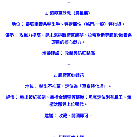
–
1. 超極巨耿鬼（最推薦）
地位： 最強幽靈系輸出手、特定屬性（格鬥/一般）特化坦。
優勢： 攻擊力極高，是未來挑戰極巨超夢、拉帝歐斯等超能/幽靈系
頭目的核心戰力。
培養建議： 攻擊與防壁點滿
–
2. 超極巨妙蛙花
地位： 輸出不推薦，定位為「草系特化坦」。
評價： 輸出被紙御劍、轟擂金鋼猩等輾壓；坦克定位則有鳳王、無
極汰那等上位替代。
建議： 收藏、開圖即可。
–