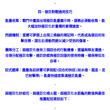
–
四、極巨對戰通用技巧
能量收集：戰鬥中畫面出現極巨能量圖示時，請務必滑動收集，能
大幅加快極巨化計量槽的累積速度。
閃避機制：當寶可夢頭上出現三條線的標記時，代表成為頭目的攻
擊目標，請左右滑動閃避以減少受到的傷害。
團隊分工：超極巨化後有三個回合的行動機會，建議與隊友溝通，
合理分配極巨攻擊、極巨防壁與極巨回復的使用時機，確保隊伍生
存率。
招式選擇：盡量為前排寶可夢搭配1回合的快招 (如水槍、龍息、泥
巴射擊等)，能最快速度集滿極巨能量。
–
超極巨化妙蛙花、超極巨化噴火龍、超極巨化水箭龜的數值與最佳
推薦配招資訊如下：
–