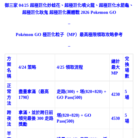
御三家 04/25 超極巨化妙蛙花、超極巨化噴火龍、超極巨化水箭龜、
超極巨化耿鬼 超極巨化團體戰 2026 Pokemon GO
–
Pokémon GO 極巨化粒子（MP）最高極限領取攻略參考
–
方
兌
總計
案
換
4/24 策略
4/25 領取流程
最大
名
場
MP
稱
數
正
常
盡量拿滿（最高
走路(300) + 塔(820+820) +
5
4230
方
1790）
GO Pass(500)
場
法
跨
拿滿，並於跨日前
塔(820+820) + GO
5
夜
領完最後 300 走路
4530
Pass(500)
場
法
獎勵
半