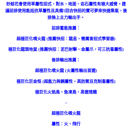
妙蛙花會使用草屬性招式，對水、地面、岩石屬性有極大威脅。建
議前排使用能抵抗草屬性且具備1回合快招的寶可夢來快速集氣，後
排換上主力輸出手。
前排蓄能推薦：
超極巨化噴火龍 (推薦快招：龍息，需厲害招式學習器)
極巨化龍頭地鼠 (推薦快招：泥巴射擊、金屬爪，可三抗毒屬性)
後排輸出推薦：
超極巨化噴火龍 (火屬性輸出首選)
極巨化巨金怪 (超能力與鋼屬性，高防禦且克制毒屬性)
極巨化火焰鳥、急凍鳥、高傲雉雞
–
超極巨化噴火龍
屬性：火、飛行