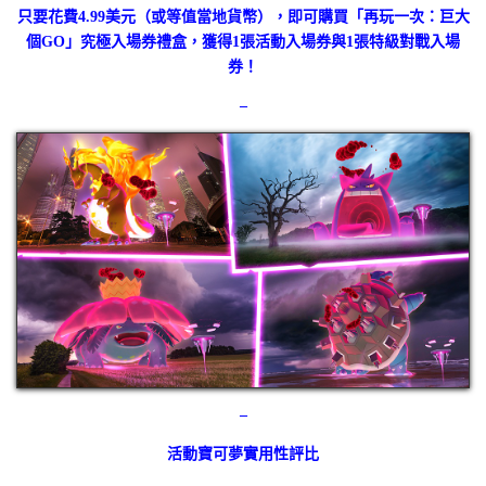
只要花費4.99美元（或等值當地貨幣），即可購買「再玩一次：巨大
個GO」究極入場券禮盒，獲得1張活動入場券與1張特級對戰入場
券！
–
–
活動寶可夢實用性評比