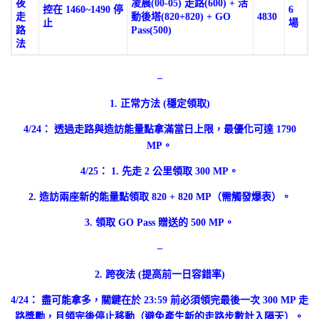
夜
凌晨(00-05) 走路(600) + 活
控在 1460~1490 停
6
走
動後塔(820+820) + GO
4830
止
場
路
Pass(500)
法
–
1. 正常方法 (穩定領取)
4/24： 透過走路與造訪能量點拿滿當日上限，最優化可達 1790
MP。
4/25： 1. 先走 2 公里領取 300 MP。
2. 造訪兩座新的能量點領取 820 + 820 MP（需觸發爆表）。
3. 領取 GO Pass 贈送的 500 MP。
–
2. 跨夜法 (提高前一日容錯率)
4/24： 盡可能拿多，關鍵在於 23:59 前必須領完最後一次 300 MP 走
路獎勵，且領完後停止移動（避免產生新的走路步數計入隔天）。