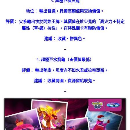
3. 超極巨噴火龍
地位： 輸出普通，具備高顏值與交換價值。
評價： 火系輸出次於閃焰王牌。其價值在於少見的「高火力＋特定
屬性（草/蟲）抗性」，在特殊關卡有聯防價值。
建議： 收藏、拼異色。
–
4. 超極巨水箭龜（★價值最低）
評價： 輸出墊底，坦度亦不如水君或拉帝亞斯。
建議： 收藏開圖，資源留給耿鬼。
–