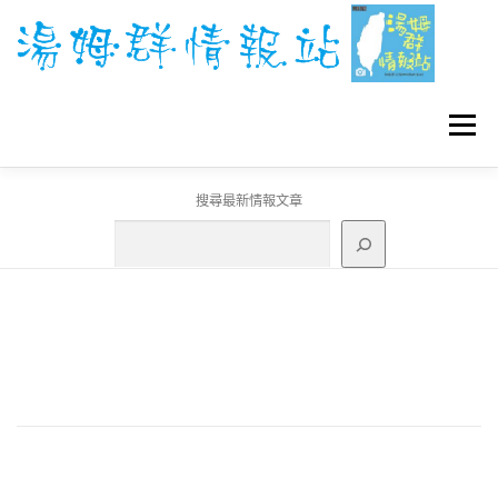
跳
至
主
要
內
容
選單
搜尋最新情報文章
GO團體戰BOSS
寶可夢工具
寶可夢
3C資訊
刊登聯繫