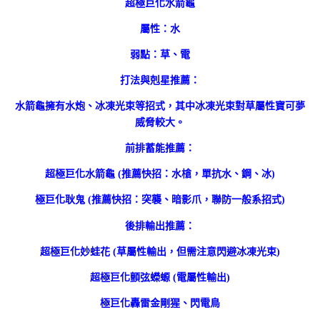
超極巨化水箭龜
屬性：水
弱點：草、電
打法與剋星推薦：
水箭龜擁有水炮、冰凍光束等招式，其中冰凍光束對草屬性寶可夢
威脅較大。
前排蓄能推薦：
超極巨化水箭龜 (推薦快招：水槍，單抗水、鋼、冰)
極巨化耿鬼 (推薦快招：突襲、暗影爪，聯防一般系招式)
後排輸出推薦：
超極巨化妙蛙花 (草屬性輸出，但需注意閃避冰凍光束)
超極巨化顫弦蠑螈 (電屬性輸出)
極巨化轟雷金剛猩、閃電鳥