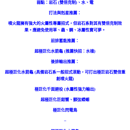
弱點：岩石 (雙倍克制)、水、電
打法與剋星推薦：
噴火龍擁有強大的火屬性專屬招式，但岩石系對其有雙倍克制效
果。應避免使用草、蟲、鋼、冰屬性寶可夢。
前排蓄能推薦：
超極巨化水箭龜 (推薦快招：水槍)
後排輸出推薦：
超極巨化水箭龜 (具備岩石系一般招式滾動，可打出極巨岩石雙倍重
創噴火龍)
極巨化千面避役 (水屬性強力輸出)
超極巨化巨鉗蟹、顫弦蠑螈
極巨化閃電鳥
–