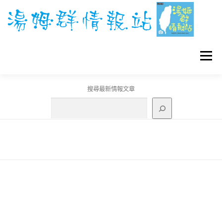
跳
至
主
要
內
容
選單
搜尋最新情報文章
GO團體戰BOSS
寶可夢工具
寶可夢
3C資訊
刊登聯繫